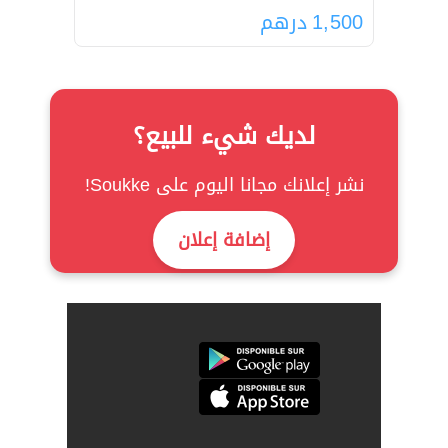
1,500
درهم
لديك شيء للبيع؟
نشر إعلانك مجانا اليوم على Soukke!
إضافة إعلان