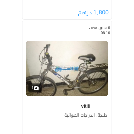
1,800
درهم
6 سنين مضت
08:16
1
vititi
طنجة, الدراجات الهوائية