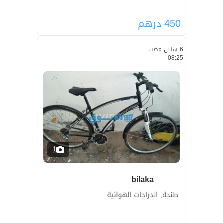
450
درهم
6 سنين مضت
08:25
1
bilaka
طنجة, الدراجات الهوائية