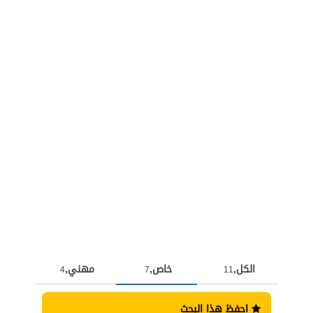
الكل,
خاص,
مهني,
4
7
11
احفظ هذا البحث