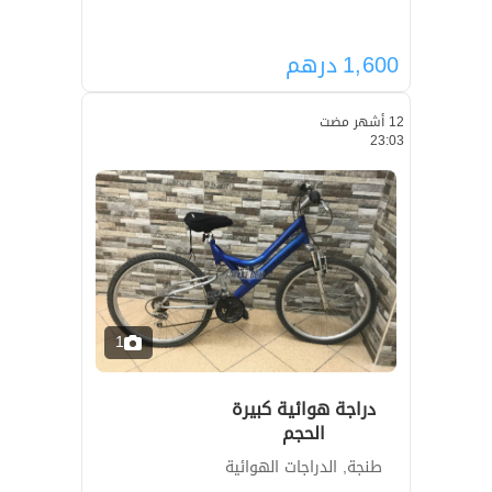
1,600
درهم
12 أشهر مضت
23:03
1
دراجة هوائية كبيرة
الحجم
طنجة, الدراجات الهوائية