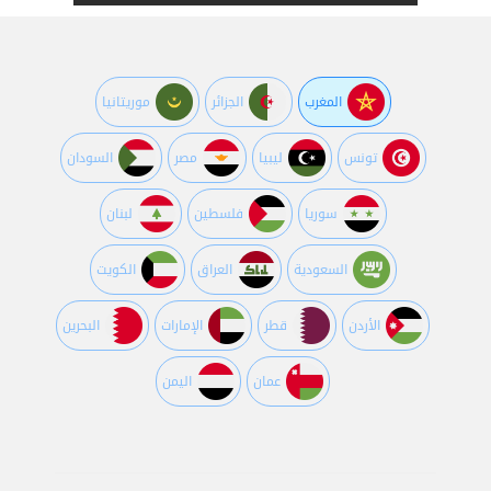
المغرب
الجزائر
موريتانيا
تونس
ليبيا
مصر
السودان
سوريا
فلسطين
لبنان
السعودية
العراق
الكويت
اﻷردن
قطر
اﻹمارات
البحرين
عمان
اليمن