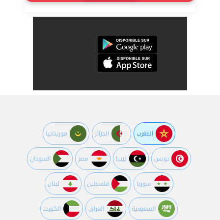
المغرب
الجزائر
موريتانيا
تونس
ليبيا
مصر
السودان
سوريا
فلسطين
لبنان
السعودية
العراق
الكويت