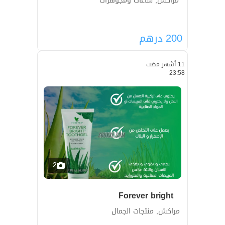
مراكش, ساعات ومجوهرات
200
درهم
11 أشهر مضت
23:58
2
Forever bright
مراكش, منتجات الجمال