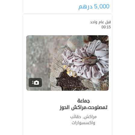
5,000
درهم
قبل عام واحد
00:15
1
جماعة
تمصلوحت،مراكش الحوز
مراكش, حقائب
واكسسوارات