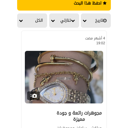
احفظ هذا البحث
تاريخ
تنازلي
الكل
4 أشهر مضت
19:02
1
مجوهرات رائعة و جودة
مميزة