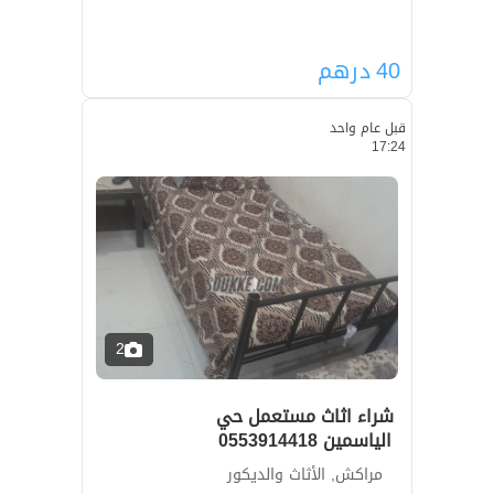
40
درهم
قبل عام واحد
17:24
2
شراء اثاث مستعمل حي
الياسمين 0553914418
مراكش, الأثاث والديكور