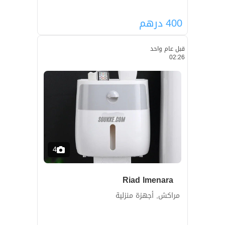
400
درهم
قبل عام واحد
02:26
4
Riad lmenara
مراكش, أجهزة منزلية