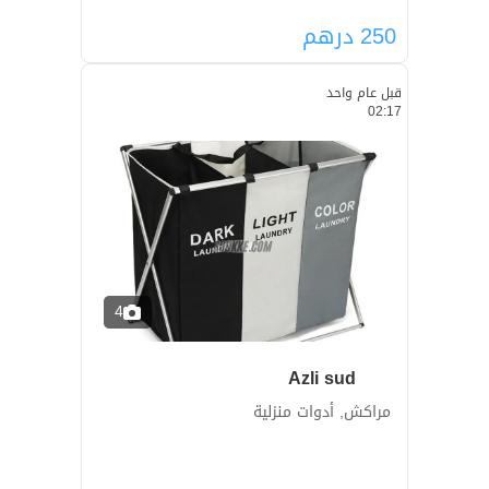
250
درهم
قبل عام واحد
02:17
4
Azli sud
مراكش, أدوات منزلية