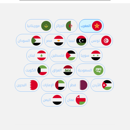
المغرب
الجزائر
موريتانيا
تونس
ليبيا
مصر
السودان
سوريا
فلسطين
لبنان
السعودية
العراق
الكويت
اﻷردن
قطر
اﻹمارات
البحرين
عمان
اليمن