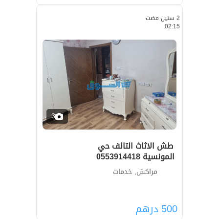
2 سنين مضت
02:15
3
طش الاثاث التالف حي
المونسية 0553914418
مراكش, خدمات
500
درهم