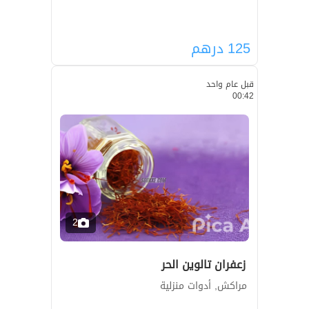
125
درهم
قبل عام واحد
00:42
2
زعفران تالوين الحر
مراكش, أدوات منزلية