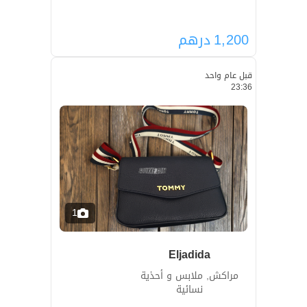
1,200
درهم
قبل عام واحد
23:36
1
Eljadida
مراكش, ملابس و أحذية
نسائية