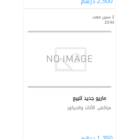
2,500
درهم
2 سنين مضت
23:43
ماريو جديد للبيع
مراكش, الأثاث والديكور
1,350
درهم