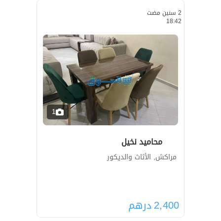
2 سنين مضت
18:42
1
محاميد نخيل
مراكش, الأثاث والديكور
2,400
درهم