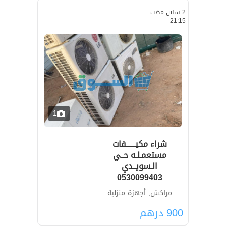
2 سنين مضت
21:15
1
شراء مكيــــــفات
مستعمـلـه حــي
الـسويــدي
0530099403
مراكش, أجهزة منزلية
900
درهم