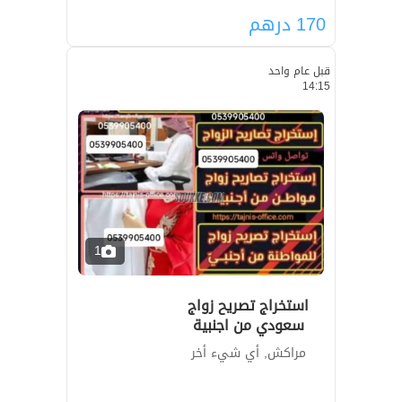
170
درهم
قبل عام واحد
14:15
1
استخراج تصريح زواج
سعودي من اجنبية
مراكش, أي شيء أخر