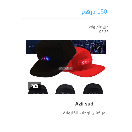
150
درهم
قبل عام واحد
02:22
2
Azli sud
مراكش, لوحات الكترونية