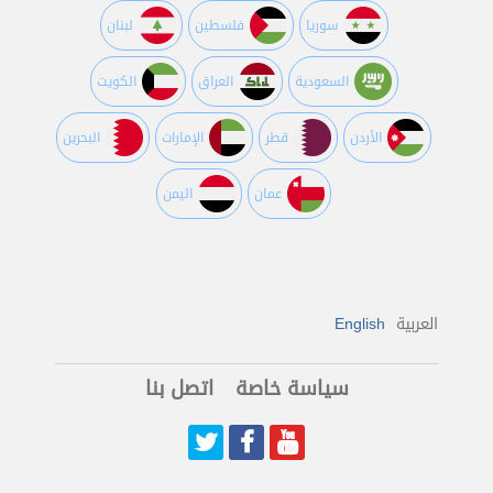
سوريا
فلسطين
لبنان
السعودية
العراق
الكويت
اﻷردن
قطر
اﻹمارات
البحرين
عمان
اليمن
العربية
English
سياسة خاصة
اتصل بنا