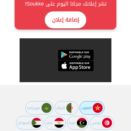
نشر إعلانك مجانا اليوم على Soukke!
إضافة إعلان
المغرب
الجزائر
موريتانيا
تونس
ليبيا
مصر
السودان