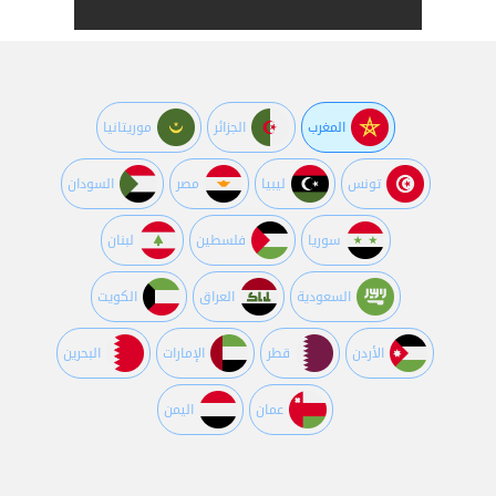
المغرب
الجزائر
موريتانيا
تونس
ليبيا
مصر
السودان
سوريا
فلسطين
لبنان
السعودية
العراق
الكويت
اﻷردن
قطر
اﻹمارات
البحرين
عمان
اليمن