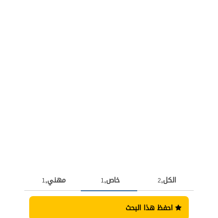
الكل,
خاص,
مهني,
1
1
2
احفظ هذا البحث