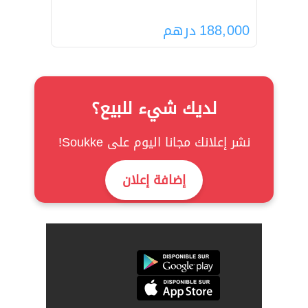
188,000
درهم
لديك شيء للبيع؟
نشر إعلانك مجانا اليوم على Soukke!
إضافة إعلان