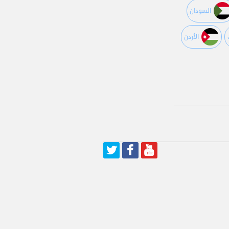
السودان
اﻷردن