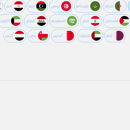
الجزائر
موريتانيا
تونس
ليبيا
مصر
فلسطين
لبنان
السعودية
العراق
الكويت
قطر
اﻹمارات
البحرين
عمان
اليمن