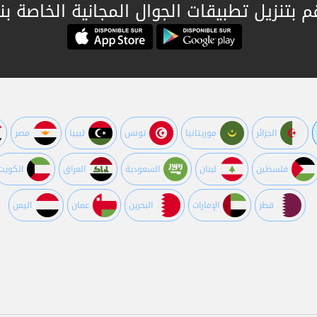
م بتنزيل تطبيقات الجوال المجانية الخاصة بنا
الجزائر
موريتانيا
تونس
ليبيا
مصر
فلسطين
لبنان
السعودية
العراق
الكويت
قطر
اﻹمارات
البحرين
عمان
اليمن