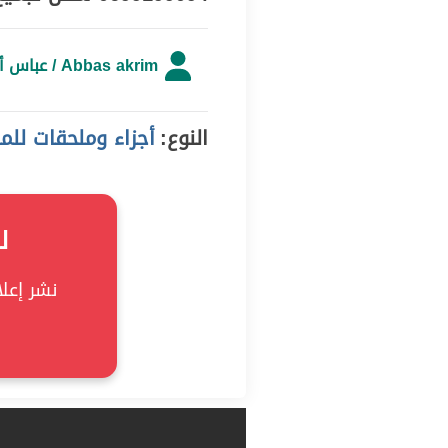
Abbas akrim / عباس أكريم
النوع:
أجزاء وملحقات للمركبا
ل
نشر إعلان