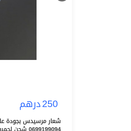
250
درهم
شعار مرسيدس بجودة عال
0699199094 شحن لجميع المدن المغربية بالمجان الدفع عند الاستلام