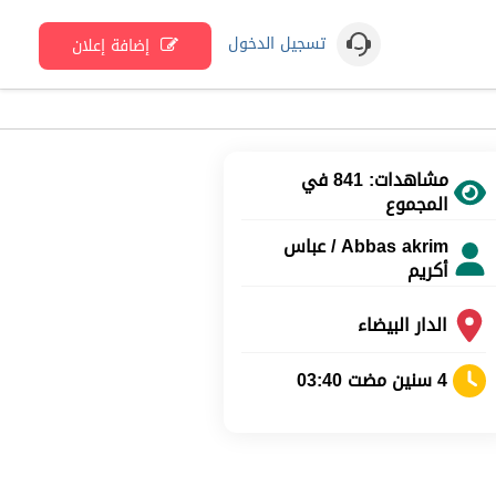
تسجيل الدخول
إضافة إعلان
مشاهدات: 841 في
المجموع
Abbas akrim / عباس
أكريم
الدار البيضاء
4 سنين مضت 03:40