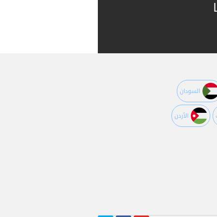
السودان
اﻷردن