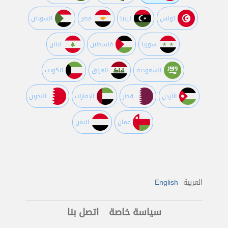
تونس
ليبيا
مصر
السودان
سوريا
فلسطين
لبنان
السعودية
العراق
الكويت
اﻷردن
قطر
اﻹمارات
البحرين
عمان
اليمن
العربية
English
سياسة خاصة
اتصل بنا