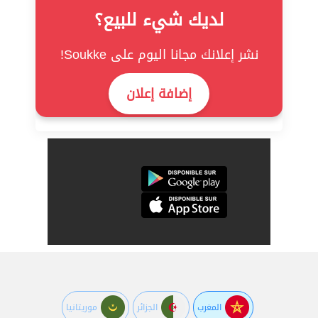
لديك شيء للبيع؟
نشر إعلانك مجانا اليوم على Soukke!
إضافة إعلان
المغرب
الجزائر
موريتانيا