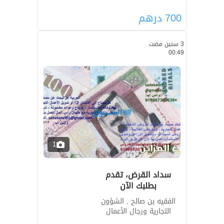
700
درهم
3 سنين مضت
00:49
1
سداد القرض، تقدم
بطلبك الآن
الفقيه بن صالح , الشؤون
التجارية ورجال الأعمال