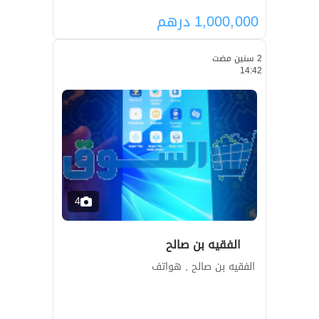
1,000,000
درهم
2 سنين مضت
14:42
4
الفقيه بن صالح
الفقيه بن صالح , هواتف