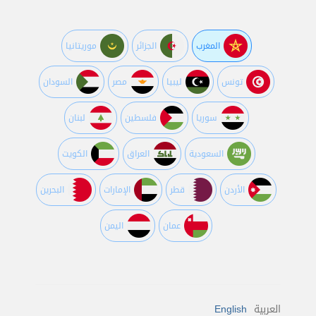
المغرب
الجزائر
موريتانيا
تونس
ليبيا
مصر
السودان
سوريا
فلسطين
لبنان
السعودية
العراق
الكويت
اﻷردن
قطر
اﻹمارات
البحرين
عمان
اليمن
العربية
English