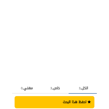
الكل,
خاص,
مهني,
0
3
3
احفظ هذا البحث